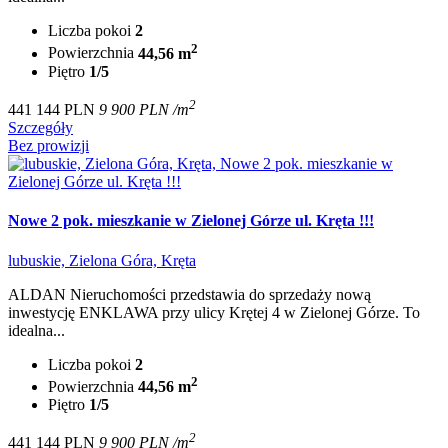
Liczba pokoi
2
2
Powierzchnia
44,56 m
Piętro
1/5
2
441 144 PLN
9 900 PLN /m
Szczegóły
Bez prowizji
Nowe 2 pok. mieszkanie w Zielonej Górze ul. Kręta !!!
lubuskie, Zielona Góra, Kręta
ALDAN Nieruchomości przedstawia do sprzedaży nową
inwestycję ENKLAWA przy ulicy Krętej 4 w Zielonej Górze. To
idealna...
Liczba pokoi
2
2
Powierzchnia
44,56 m
Piętro
1/5
2
441 144 PLN
9 900 PLN /m