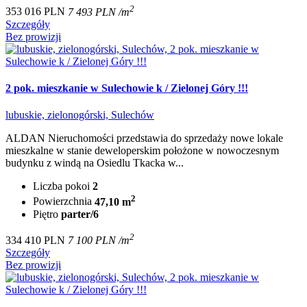
2
353 016 PLN
7 493 PLN /m
Szczegóły
Bez prowizji
2 pok. mieszkanie w Sulechowie k / Zielonej Góry !!!
lubuskie, zielonogórski, Sulechów
ALDAN Nieruchomości przedstawia do sprzedaży nowe lokale
mieszkalne w stanie deweloperskim położone w nowoczesnym
budynku z windą na Osiedlu Tkacka w...
Liczba pokoi
2
2
Powierzchnia
47,10 m
Piętro
parter/6
2
334 410 PLN
7 100 PLN /m
Szczegóły
Bez prowizji