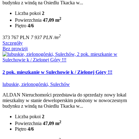
budynku z windą na Osiedlu Tkacka w...
Liczba pokoi
2
2
Powierzchnia
47,09 m
Piętro
4/6
2
373 767 PLN
7 937 PLN /m
Szczegóły
Bez prowizji
2 pok. mieszkanie w Sulechowie k / Zielonej Góry !!!
lubuskie, zielonogórski, Sulechów
ALDAN Nieruchomości przedstawia do sprzedaży nowy lokal
mieszkalny w stanie deweloperskim położony w nowoczesnym
budynku z windą na Osiedlu Tkacka w...
Liczba pokoi
2
2
Powierzchnia
47,09 m
Piętro
4/6