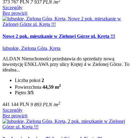
2
373 767 PLN
7 937 PLN /m
Szczegóły
Bez prowizji
Nowe 2 pok. mieszkanie w Zielonej Górze ul. Kręta !!!
lubuskie, Zielona Góra, Kręta
ALDAN Nieruchomości przedstawia do sprzedaży nową
inwestycję ENKLAWA przy ulicy Krętej 4 w Zielonej Górze. To
idealna...
Liczba pokoi
2
2
Powierzchnia
44,59 m
Piętro
3/5
2
441 144 PLN
9 893 PLN /m
Szczegóły
Bez prowizji