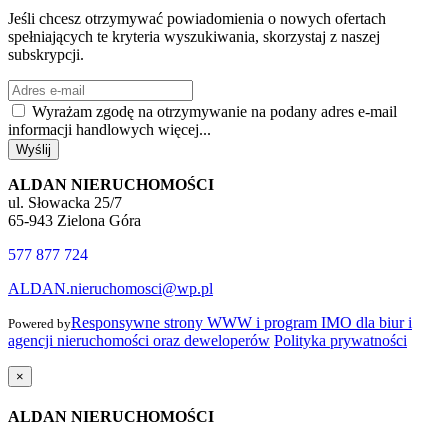
Jeśli chcesz otrzymywać powiadomienia o nowych ofertach
spełniających te kryteria wyszukiwania, skorzystaj z naszej
subskrypcji.
Wyrażam zgodę na otrzymywanie na podany adres e-mail
informacji handlowych
więcej...
Wyślij
ALDAN NIERUCHOMOŚCI
ul. Słowacka 25/7
65-943 Zielona Góra
577 877 724
ALDAN.nieruchomosci@wp.pl
Responsywne strony WWW i program IMO dla biur i
Powered by
agencji nieruchomości oraz deweloperów
Polityka prywatności
×
ALDAN NIERUCHOMOŚCI