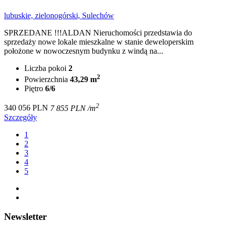
lubuskie, zielonogórski, Sulechów
SPRZEDANE !!!ALDAN Nieruchomości przedstawia do
sprzedaży nowe lokale mieszkalne w stanie deweloperskim
położone w nowoczesnym budynku z windą na...
Liczba pokoi
2
2
Powierzchnia
43,29 m
Piętro
6/6
2
340 056 PLN
7 855 PLN /m
Szczegóły
1
2
3
4
5
Newsletter