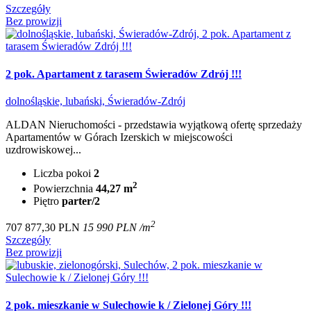
Szczegóły
Bez prowizji
2 pok. Apartament z tarasem Świeradów Zdrój !!!
dolnośląskie, lubański, Świeradów-Zdrój
ALDAN Nieruchomości - przedstawia wyjątkową ofertę sprzedaży
Apartamentów w Górach Izerskich w miejscowości
uzdrowiskowej...
Liczba pokoi
2
2
Powierzchnia
44,27 m
Piętro
parter/2
2
707 877,30 PLN
15 990 PLN /m
Szczegóły
Bez prowizji
2 pok. mieszkanie w Sulechowie k / Zielonej Góry !!!