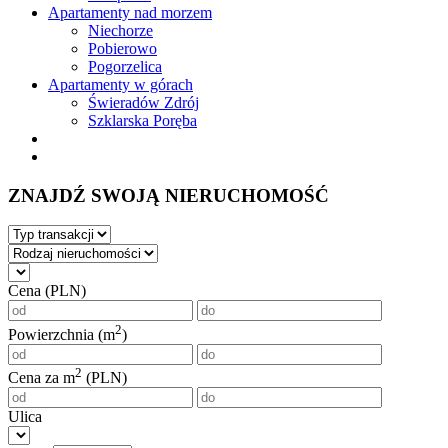
Apartamenty nad morzem
Niechorze
Pobierowo
Pogorzelica
Apartamenty w górach
Świeradów Zdrój
Szklarska Poręba
ZNAJDŹ SWOJĄ NIERUCHOMOŚĆ
Cena (PLN)
2
Powierzchnia (m
)
2
Cena za m
(PLN)
Ulica