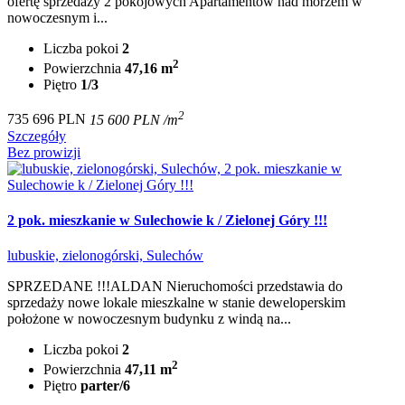
ofertę sprzedaży 2 pokojowych Apartamentów nad morzem w
nowoczesnym i...
Liczba pokoi
2
2
Powierzchnia
47,16 m
Piętro
1/3
2
735 696 PLN
15 600 PLN /m
Szczegóły
Bez prowizji
2 pok. mieszkanie w Sulechowie k / Zielonej Góry !!!
lubuskie, zielonogórski, Sulechów
SPRZEDANE !!!ALDAN Nieruchomości przedstawia do
sprzedaży nowe lokale mieszkalne w stanie deweloperskim
położone w nowoczesnym budynku z windą na...
Liczba pokoi
2
2
Powierzchnia
47,11 m
Piętro
parter/6