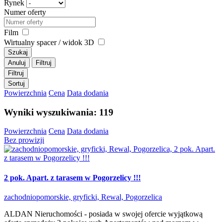
Rynek
Numer oferty
Film
Wirtualny spacer / widok 3D
Szukaj
Anuluj
Filtruj
Filtruj
Sortuj
Powierzchnia
Cena
Data dodania
Wyniki wyszukiwania: 119
Powierzchnia
Cena
Data dodania
Bez prowizji
2 pok. Apart. z tarasem w Pogorzelicy !!!
zachodniopomorskie, gryficki, Rewal, Pogorzelica
ALDAN Nieruchomości - posiada w swojej ofercie wyjątkową